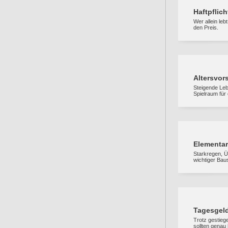
Haftpflic
Wer allein leb
den Preis.
Altersvor
Steigende Leb
Spielraum für
Elementar
Starkregen, 
wichtiger Bau
Tagesgeld
Trotz gestieg
sollten genau