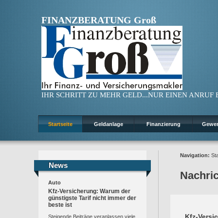
FINANZBERATUNG Groß
IHR SCHRITT ZU MEHR GELD...NUR EINEN ANRUF ENT
Startseite
Geldanlage
Finanzierung
Gewe
Navigation:
Sta
News
News
Nachri
Auto
Kfz-Versicherung: Warum der
günstigste Tarif nicht immer der
beste ist
Kfz-Versi
Steigende Beiträge veranlassen viele