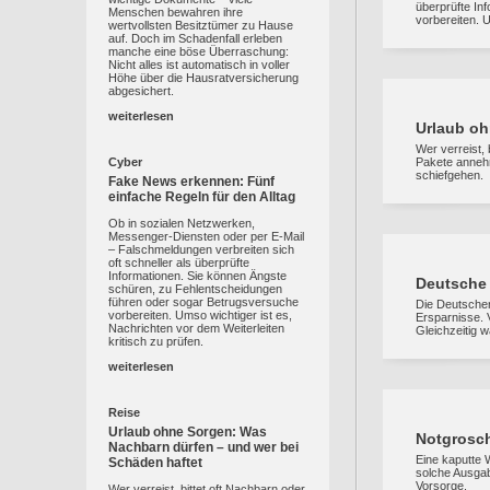
überprüfte In
Menschen bewahren ihre
vorbereiten. U
wertvollsten Besitztümer zu Hause
auf. Doch im Schadenfall erleben
manche eine böse Überraschung:
Nicht alles ist automatisch in voller
Höhe über die Hausratversicherung
abgesichert.
weiterlesen
Urlaub oh
Wer verreist,
Cyber
Pakete annehm
schiefgehen.
Fake News erkennen: Fünf
einfache Regeln für den Alltag
Ob in sozialen Netzwerken,
Messenger-Diensten oder per E-Mail
– Falschmeldungen verbreiten sich
oft schneller als überprüfte
Informationen. Sie können Ängste
Deutsche 
schüren, zu Fehlentscheidungen
führen oder sogar Betrugsversuche
Die Deutschen
vorbereiten. Umso wichtiger ist es,
Ersparnisse. 
Nachrichten vor dem Weiterleiten
Gleichzeitig w
kritisch zu prüfen.
weiterlesen
Reise
Urlaub ohne Sorgen: Was
Notgrosche
Nachbarn dürfen – und wer bei
Eine kaputte 
Schäden haftet
solche Ausgab
Vorsorge.
Wer verreist, bittet oft Nachbarn oder