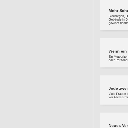
Mehr Schu
Starkregen, 
Gebäude in De
gewinnt desha
Wenn ein 
Ein Meteorite
oder Personen
Jede zwei
Viele Frauen i
vor Altersarmu
Neues Ver