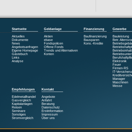
Startseite
Geldanlage
Finanzierung
Gewerbe
Aktuelles
Aktien
Baufinanzierung
Bauleistung
Dokumente
ebase
Bausparen
Betr. Altersv
News
Fondspolicen
Kons.-Kredite
Betriebsgebä
Angebotsanfragen
Offene Fonds
Betriebshaftpf
Eigene Homepage
Trends und Alternativen
Betriebsinhalt
Gästebuch
Konten
Betriebsunte
Links
Berufshaftpfli
Analyse
Elektronik
Feuer
Firmen-RS
IT-Versicher
Kreditversic
Manager
Maschinen
Messe
Empfehlungen
Kontakt
Edelmetallhandel
Angebote
Gasvergleich
Anfahrt
Kapitalanlagen
Beratung
Reisen
Datenschutz
Seminare
Erstinformation
Sonstiges
Impressum
Stromvergleich
Über uns