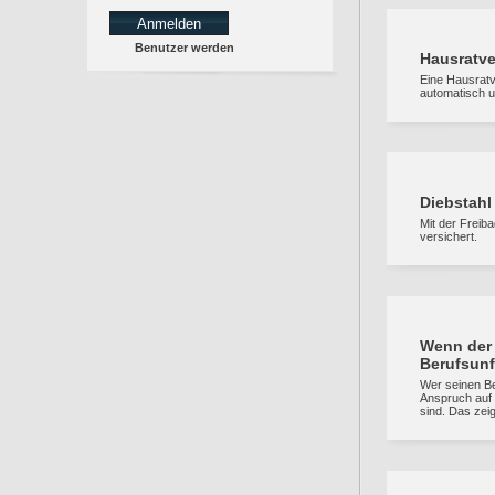
Benutzer werden
Hausratve
Eine Hausratv
automatisch 
Diebstahl
Mit der Freib
versichert.
Wenn der 
Berufsunf
Wer seinen Be
Anspruch auf 
sind. Das zeig