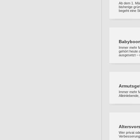
Ab dem 1. Mär
bisherige grün
begeht eine St
Babyboome
Immer mehr Me
gehört heute a
ausgesetzt – 
Armutsgef
Immer mehr Me
Alleinlebende,
Altersvor
Wer privat ode
Verbesserunge