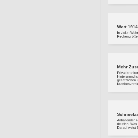
Wert 1914
In vielen Woh
Rechengröße –
Mehr Zusc
Privat kranke
Hintergrund i
gesetzlichen 
Krankenversic
Schneelas
Anhaltender F
deutlich. Was
Darauf weist B