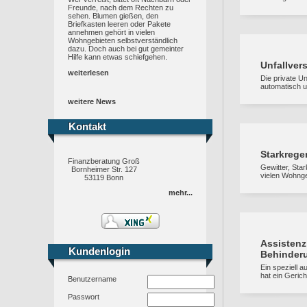
Freunde, nach dem Rechten zu
sehen. Blumen gießen, den
Briefkasten leeren oder Pakete
annehmen gehört in vielen
Wohngebieten selbstverständlich
dazu. Doch auch bei gut gemeinter
Hilfe kann etwas schiefgehen.
Unfallvers
weiterlesen
Die private Un
automatisch u
weitere News
Kontakt
Kontakt
Starkrege
Finanzberatung Groß
Gewitter, Sta
Bornheimer Str. 127
vielen Wohnge
53119 Bonn
mehr...
Assistenz
Kundenlogin
Kundenlogin
Behinder
Ein speziell 
hat ein Gerich
Benutzername
Passwort