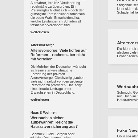
Autofahrer, ihre Kfz-Versicherung
Steigende Bei
regelmäßig zu überprüfen. Ein
lohnt sich – d
Preisvergleich lohnt sich – doch der
Schadenfall ta
günstigste Tarif ist nicht automatisch
die beste Wahl. Entscheidend ist,
welche Leistungen im Schadenfall
tatsächlich vereinbart sind.
weiterlesen
Altersvor
Altersvorsorge
Die Mehrheit 
Altersvorsorge: Viele hoffen auf
glauben viele 
Reformen – rechnen aber nicht
Erwachsenen 
mit Vorteilen
Die Mehrheit der Deutschen wünscht
sich eine stärkere staatliche
Förderung der privaten
Altersvorsorge. Gleichzeitig glauben
viele nicht, selbst von den geplanten
Reformen zu profitieren. Das zeigt
Wertsache
eine aktuelle Umfrage unter
Erwachsenen in Deutschland.
Schmuck, Gold
auf. Doch im 
weiterlesen
Hausratversic
Haus & Wohnen
Wertsachen sicher
aufbewahren: Reicht die
Hausratversicherung aus?
Fake News
Schmuck, Gold, Bargeld oder
Ob in soziale
wichtige Dokumente – viele