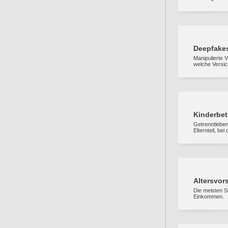
Deepfake
Manipulierte 
welche Versic
Kinderbet
Getrenntlebend
Elternteil, be
Altersvor
Die meisten S
Einkommen.