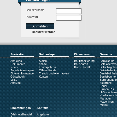
Benutzername
Passwort
Benutzer werden
Startseite
Geldanlage
Finanzierung
Gewerbe
Aktuelles
Aktien
Baufinanzierung
Bauleistung
Dokumente
ebase
Bausparen
Betr. Altersv
News
Fondspolicen
Kons.-Kredite
Betriebsgebä
Angebotsanfragen
Offene Fonds
Betriebshaftpf
Eigene Homepage
Trends und Alternativen
Betriebsinhalt
Gästebuch
Konten
Betriebsunte
Links
Berufshaftpfli
Analyse
Elektronik
Feuer
Firmen-RS
IT-Versicher
Kreditversic
Manager
Maschinen
Messe
Empfehlungen
Kontakt
Edelmetallhandel
Angebote