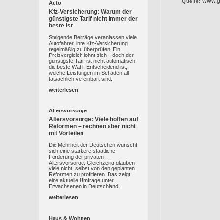
www.gk
Quelle:
Auto
Kfz-Versicherung: Warum der
günstigste Tarif nicht immer der
beste ist
Steigende Beiträge veranlassen viele
Autofahrer, ihre Kfz-Versicherung
regelmäßig zu überprüfen. Ein
Preisvergleich lohnt sich – doch der
günstigste Tarif ist nicht automatisch
die beste Wahl. Entscheidend ist,
welche Leistungen im Schadenfall
tatsächlich vereinbart sind.
weiterlesen
Altersvorsorge
Altersvorsorge: Viele hoffen auf
Reformen – rechnen aber nicht
mit Vorteilen
Die Mehrheit der Deutschen wünscht
sich eine stärkere staatliche
Förderung der privaten
Altersvorsorge. Gleichzeitig glauben
viele nicht, selbst von den geplanten
Reformen zu profitieren. Das zeigt
eine aktuelle Umfrage unter
Erwachsenen in Deutschland.
weiterlesen
Haus & Wohnen