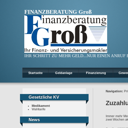
FINANZBERATUNG Groß
IHR SCHRITT ZU MEHR GELD...NUR EINEN ANRUF ENT
Startseite
Geldanlage
Finanzierung
Gewe
Navigation:
Pri
Gesetzliche KV
Gesetzliche KV
Zuzahl
Medikament
Wahltarife
Immer mehr Medik
News
News
zwei Wochen akt