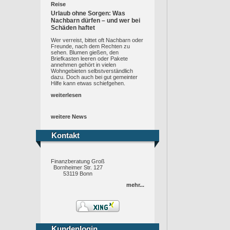
Reise
Urlaub ohne Sorgen: Was
Nachbarn dürfen – und wer bei
Schäden haftet
Wer verreist, bittet oft Nachbarn oder
Freunde, nach dem Rechten zu
sehen. Blumen gießen, den
Briefkasten leeren oder Pakete
annehmen gehört in vielen
Wohngebieten selbstverständlich
dazu. Doch auch bei gut gemeinter
Hilfe kann etwas schiefgehen.
weiterlesen
weitere News
Kontakt
Kontakt
Finanzberatung Groß
Bornheimer Str. 127
53119 Bonn
mehr...
Kundenlogin
Kundenlogin