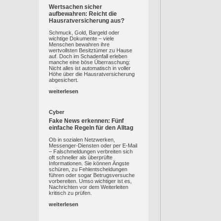
Wertsachen sicher
aufbewahren: Reicht die
Hausratversicherung aus?
Schmuck, Gold, Bargeld oder
wichtige Dokumente – viele
Menschen bewahren ihre
wertvollsten Besitztümer zu Hause
auf. Doch im Schadenfall erleben
manche eine böse Überraschung:
Nicht alles ist automatisch in voller
Höhe über die Hausratversicherung
abgesichert.
weiterlesen
Cyber
Fake News erkennen: Fünf
einfache Regeln für den Alltag
Ob in sozialen Netzwerken,
Messenger-Diensten oder per E-Mail
– Falschmeldungen verbreiten sich
oft schneller als überprüfte
Informationen. Sie können Ängste
schüren, zu Fehlentscheidungen
führen oder sogar Betrugsversuche
vorbereiten. Umso wichtiger ist es,
Nachrichten vor dem Weiterleiten
kritisch zu prüfen.
weiterlesen