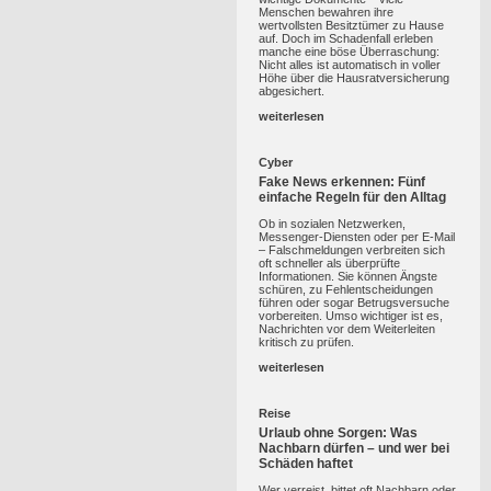
Menschen bewahren ihre
wertvollsten Besitztümer zu Hause
auf. Doch im Schadenfall erleben
manche eine böse Überraschung:
Nicht alles ist automatisch in voller
Höhe über die Hausratversicherung
abgesichert.
weiterlesen
Cyber
Fake News erkennen: Fünf
einfache Regeln für den Alltag
Ob in sozialen Netzwerken,
Messenger-Diensten oder per E-Mail
– Falschmeldungen verbreiten sich
oft schneller als überprüfte
Informationen. Sie können Ängste
schüren, zu Fehlentscheidungen
führen oder sogar Betrugsversuche
vorbereiten. Umso wichtiger ist es,
Nachrichten vor dem Weiterleiten
kritisch zu prüfen.
weiterlesen
Reise
Urlaub ohne Sorgen: Was
Nachbarn dürfen – und wer bei
Schäden haftet
Wer verreist, bittet oft Nachbarn oder