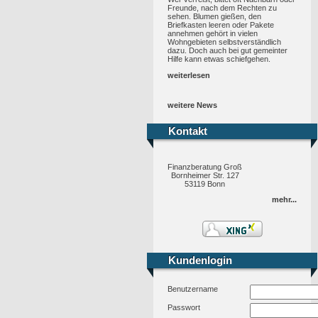
Freunde, nach dem Rechten zu
sehen. Blumen gießen, den
Briefkasten leeren oder Pakete
annehmen gehört in vielen
Wohngebieten selbstverständlich
dazu. Doch auch bei gut gemeinter
Hilfe kann etwas schiefgehen.
weiterlesen
weitere News
Kontakt
Kontakt
Finanzberatung Groß
Bornheimer Str. 127
53119 Bonn
mehr...
Kundenlogin
Kundenlogin
Benutzername
Passwort