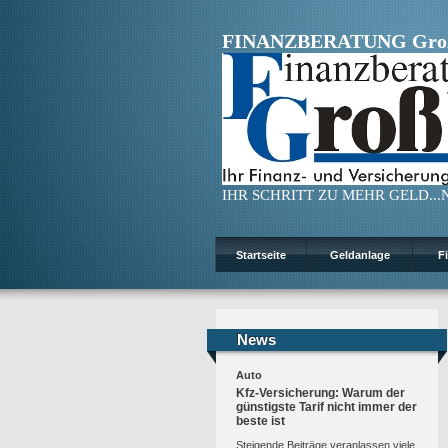
FINANZBERATUNG Gro
IHR SCHRITT ZU MEHR GELD...N
Startseite
Geldanlage
F
News
News
Auto
Kfz-Versicherung: Warum der
günstigste Tarif nicht immer der
beste ist
Steigende Beiträge veranlassen viele