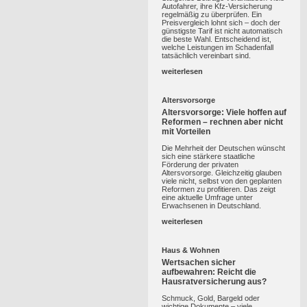
Autofahrer, ihre Kfz-Versicherung
regelmäßig zu überprüfen. Ein
Preisvergleich lohnt sich – doch der
günstigste Tarif ist nicht automatisch
die beste Wahl. Entscheidend ist,
welche Leistungen im Schadenfall
tatsächlich vereinbart sind.
weiterlesen
Altersvorsorge
Altersvorsorge: Viele hoffen auf
Reformen – rechnen aber nicht
mit Vorteilen
Die Mehrheit der Deutschen wünscht
sich eine stärkere staatliche
Förderung der privaten
Altersvorsorge. Gleichzeitig glauben
viele nicht, selbst von den geplanten
Reformen zu profitieren. Das zeigt
eine aktuelle Umfrage unter
Erwachsenen in Deutschland.
weiterlesen
Haus & Wohnen
Wertsachen sicher
aufbewahren: Reicht die
Hausratversicherung aus?
Schmuck, Gold, Bargeld oder
wichtige Dokumente – viele