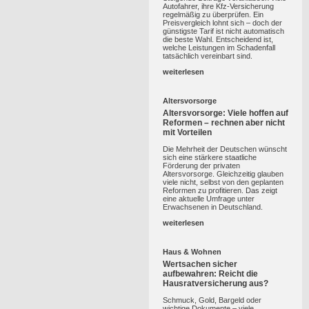
Autofahrer, ihre Kfz-Versicherung
regelmäßig zu überprüfen. Ein
Preisvergleich lohnt sich – doch der
günstigste Tarif ist nicht automatisch
die beste Wahl. Entscheidend ist,
welche Leistungen im Schadenfall
tatsächlich vereinbart sind.
weiterlesen
Altersvorsorge
Altersvorsorge: Viele hoffen auf
Reformen – rechnen aber nicht
mit Vorteilen
Die Mehrheit der Deutschen wünscht
sich eine stärkere staatliche
Förderung der privaten
Altersvorsorge. Gleichzeitig glauben
viele nicht, selbst von den geplanten
Reformen zu profitieren. Das zeigt
eine aktuelle Umfrage unter
Erwachsenen in Deutschland.
weiterlesen
Haus & Wohnen
Wertsachen sicher
aufbewahren: Reicht die
Hausratversicherung aus?
Schmuck, Gold, Bargeld oder
wichtige Dokumente – viele