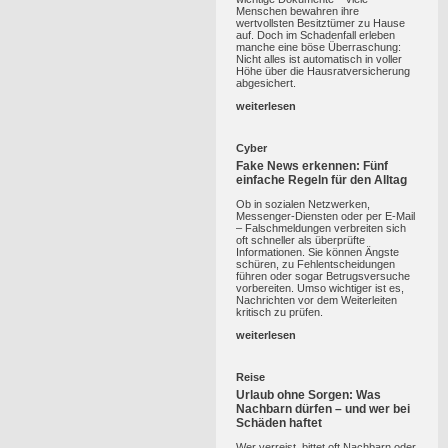
Menschen bewahren ihre
wertvollsten Besitztümer zu Hause
auf. Doch im Schadenfall erleben
manche eine böse Überraschung:
Nicht alles ist automatisch in voller
Höhe über die Hausratversicherung
abgesichert.
weiterlesen
Cyber
Fake News erkennen: Fünf
einfache Regeln für den Alltag
Ob in sozialen Netzwerken,
Messenger-Diensten oder per E-Mail
– Falschmeldungen verbreiten sich
oft schneller als überprüfte
Informationen. Sie können Ängste
schüren, zu Fehlentscheidungen
führen oder sogar Betrugsversuche
vorbereiten. Umso wichtiger ist es,
Nachrichten vor dem Weiterleiten
kritisch zu prüfen.
weiterlesen
Reise
Urlaub ohne Sorgen: Was
Nachbarn dürfen – und wer bei
Schäden haftet
Wer verreist, bittet oft Nachbarn oder