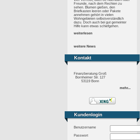
Freunde, nach dem Rechten zu
sehen. Blumen gießen, den
Briefkasten leeren oder Pakete
annehmen gehört in vielen
Wohngebieten selbstverständlich
dazu. Doch auch bei gut gemeinter
Hilfe kann etwas schiefgehen.
weiterlesen
weitere News
Kontakt
Kontakt
Finanzberatung Groß
Bornheimer Str. 127
53119 Bonn
mehr...
Kundenlogin
Kundenlogin
Benutzername
Passwort