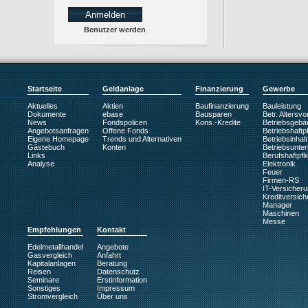
Benutzer werden
Startseite
Geldanlage
Finanzierung
Gewerbe
Aktuelles
Aktien
Baufinanzierung
Bauleistung
Dokumente
ebase
Bausparen
Betr. Altersv
News
Fondspolicen
Kons.-Kredite
Betriebsgebä
Angebotsanfragen
Offene Fonds
Betriebshaftpf
Eigene Homepage
Trends und Alternativen
Betriebsinhalt
Gästebuch
Konten
Betriebsunte
Links
Berufshaftpfli
Analyse
Elektronik
Feuer
Firmen-RS
IT-Versicher
Kreditversic
Manager
Maschinen
Messe
Empfehlungen
Kontakt
Edelmetallhandel
Angebote
Gasvergleich
Anfahrt
Kapitalanlagen
Beratung
Reisen
Datenschutz
Seminare
Erstinformation
Sonstiges
Impressum
Stromvergleich
Über uns