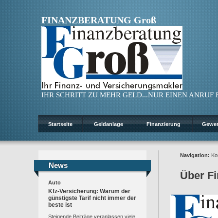
FINANZBERATUNG Groß
IHR SCHRITT ZU MEHR GELD...NUR EINEN ANRUF ENT
Startseite
Geldanlage
Finanzierung
Gewe
Navigation:
Ko
News
News
Über F
Auto
Kfz-Versicherung: Warum der
günstigste Tarif nicht immer der
beste ist
Steigende Beiträge veranlassen viele