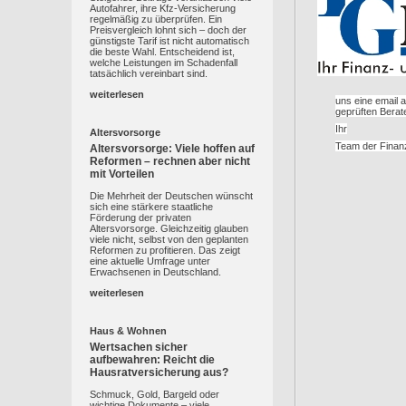
Autofahrer, ihre Kfz-Versicherung
regelmäßig zu überprüfen. Ein
Preisvergleich lohnt sich – doch der
günstigste Tarif ist nicht automatisch
die beste Wahl. Entscheidend ist,
welche Leistungen im Schadenfall
tatsächlich vereinbart sind.
weiterlesen
uns eine email 
geprüften Berate
Ihr
Altersvorsorge
Team der Finan
Altersvorsorge: Viele hoffen auf
Reformen – rechnen aber nicht
mit Vorteilen
Die Mehrheit der Deutschen wünscht
sich eine stärkere staatliche
Förderung der privaten
Altersvorsorge. Gleichzeitig glauben
viele nicht, selbst von den geplanten
Reformen zu profitieren. Das zeigt
eine aktuelle Umfrage unter
Erwachsenen in Deutschland.
weiterlesen
Haus & Wohnen
Wertsachen sicher
aufbewahren: Reicht die
Hausratversicherung aus?
Schmuck, Gold, Bargeld oder
wichtige Dokumente – viele