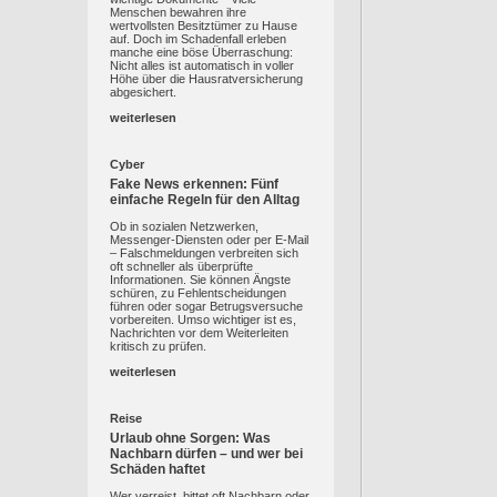
Menschen bewahren ihre
wertvollsten Besitztümer zu Hause
auf. Doch im Schadenfall erleben
manche eine böse Überraschung:
Nicht alles ist automatisch in voller
Höhe über die Hausratversicherung
abgesichert.
weiterlesen
Cyber
Fake News erkennen: Fünf
einfache Regeln für den Alltag
Ob in sozialen Netzwerken,
Messenger-Diensten oder per E-Mail
– Falschmeldungen verbreiten sich
oft schneller als überprüfte
Informationen. Sie können Ängste
schüren, zu Fehlentscheidungen
führen oder sogar Betrugsversuche
vorbereiten. Umso wichtiger ist es,
Nachrichten vor dem Weiterleiten
kritisch zu prüfen.
weiterlesen
Reise
Urlaub ohne Sorgen: Was
Nachbarn dürfen – und wer bei
Schäden haftet
Wer verreist, bittet oft Nachbarn oder