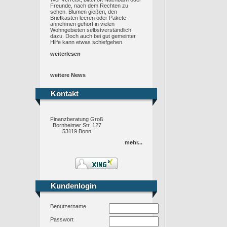
Freunde, nach dem Rechten zu
sehen. Blumen gießen, den
Briefkasten leeren oder Pakete
annehmen gehört in vielen
Wohngebieten selbstverständlich
dazu. Doch auch bei gut gemeinter
Hilfe kann etwas schiefgehen.
weiterlesen
weitere News
Kontakt
Kontakt
Finanzberatung Groß
Bornheimer Str. 127
53119 Bonn
mehr...
Kundenlogin
Kundenlogin
Benutzername
Passwort