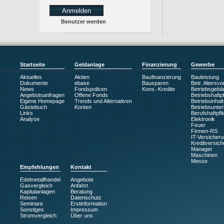
Benutzer werden
Startseite
Geldanlage
Finanzierung
Gewerbe
Aktuelles
Aktien
Baufinanzierung
Bauleistung
Dokumente
ebase
Bausparen
Betr. Altersv
News
Fondspolicen
Kons.-Kredite
Betriebsgebä
Angebotsanfragen
Offene Fonds
Betriebshaftpf
Eigene Homepage
Trends und Alternativen
Betriebsinhalt
Gästebuch
Konten
Betriebsunte
Links
Berufshaftpfli
Analyse
Elektronik
Feuer
Firmen-RS
IT-Versicher
Kreditversic
Manager
Maschinen
Messe
Empfehlungen
Kontakt
Edelmetallhandel
Angebote
Gasvergleich
Anfahrt
Kapitalanlagen
Beratung
Reisen
Datenschutz
Seminare
Erstinformation
Sonstiges
Impressum
Stromvergleich
Über uns