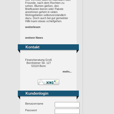
Freunde, nach dem Rechten zu
sehen. Blumen gießen, den
Briefkasten leeren oder Pakete
annehmen gehört in vielen
Wohngebieten selbstverständlich
dazu. Doch auch bei gut gemeinter
Hilfe kann etwas schiefgehen.
weiterlesen
weitere News
Kontakt
Kontakt
Finanzberatung Groß
Bornheimer Str. 127
53119 Bonn
mehr...
Kundenlogin
Kundenlogin
Benutzername
Passwort