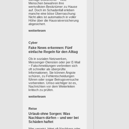
Menschen bewahren ihre
wertvollsten Besitztümer zu Hause
auf. Doch im Schadenfall erleben
manche eine böse Überraschung:
Nicht alles ist automatisch in voller
Höhe über die Hausratversicherung
abgesichert.
weiterlesen
Cyber
Fake News erkennen: Fünf
einfache Regeln für den Alltag
Ob in sozialen Netzwerken,
Messenger-Diensten oder per E-Mail
– Falschmeldungen verbreiten sich
oft schneller als überprüfte
Informationen. Sie können Ängste
schüren, zu Fehlentscheidungen
führen oder sogar Betrugsversuche
vorbereiten. Umso wichtiger ist es,
Nachrichten vor dem Weiterleiten
kritisch zu prüfen.
weiterlesen
Reise
Urlaub ohne Sorgen: Was
Nachbarn dürfen – und wer bei
Schäden haftet
Wer verreist, bittet oft Nachbarn oder