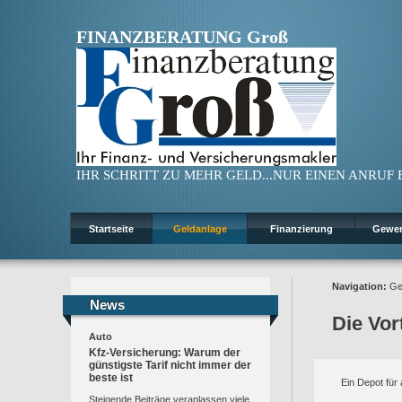
FINANZBERATUNG Groß
IHR SCHRITT ZU MEHR GELD...NUR EINEN ANRUF ENT
Startseite
Geldanlage
Finanzierung
Gewe
Navigation:
Ge
News
News
Die Vor
Auto
Kfz-Versicherung: Warum der
günstigste Tarif nicht immer der
beste ist
Ein Depot für 
Steigende Beiträge veranlassen viele