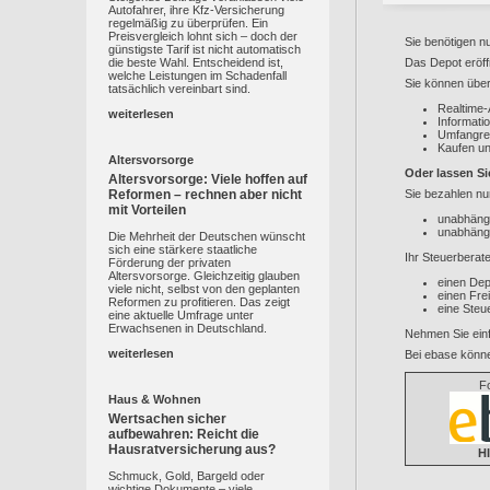
Autofahrer, ihre Kfz-Versicherung
regelmäßig zu überprüfen. Ein
Preisvergleich lohnt sich – doch der
Sie benötigen n
günstigste Tarif ist nicht automatisch
die beste Wahl. Entscheidend ist,
Das Depot eröffn
welche Leistungen im Schadenfall
Sie können über 
tatsächlich vereinbart sind.
Realtime-
weiterlesen
Informati
Umfangrei
Kaufen un
Altersvorsorge
Oder lassen Si
Altersvorsorge: Viele hoffen auf
Reformen – rechnen aber nicht
Sie bezahlen nu
mit Vorteilen
unabhängi
unabhäng
Die Mehrheit der Deutschen wünscht
sich eine stärkere staatliche
Ihr Steuerberat
Förderung der privaten
Altersvorsorge. Gleichzeitig glauben
einen De
viele nicht, selbst von den geplanten
einen Fre
Reformen zu profitieren. Das zeigt
eine Steu
eine aktuelle Umfrage unter
Erwachsenen in Deutschland.
Nehmen Sie einf
weiterlesen
Bei ebase könne
F
Haus & Wohnen
Wertsachen sicher
aufbewahren: Reicht die
Hausratversicherung aus?
H
Schmuck, Gold, Bargeld oder
wichtige Dokumente – viele