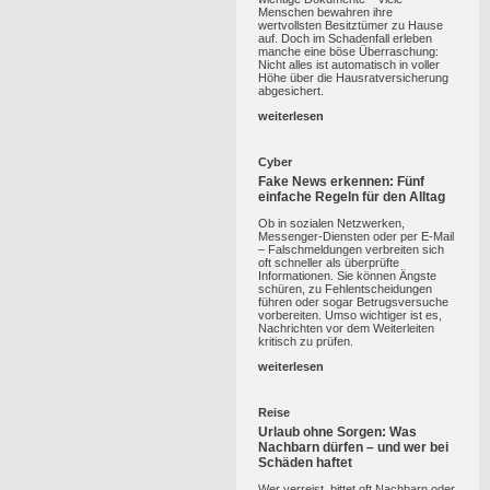
Menschen bewahren ihre
wertvollsten Besitztümer zu Hause
auf. Doch im Schadenfall erleben
manche eine böse Überraschung:
Nicht alles ist automatisch in voller
Höhe über die Hausratversicherung
abgesichert.
weiterlesen
Cyber
Fake News erkennen: Fünf
einfache Regeln für den Alltag
Ob in sozialen Netzwerken,
Messenger-Diensten oder per E-Mail
– Falschmeldungen verbreiten sich
oft schneller als überprüfte
Informationen. Sie können Ängste
schüren, zu Fehlentscheidungen
führen oder sogar Betrugsversuche
vorbereiten. Umso wichtiger ist es,
Nachrichten vor dem Weiterleiten
kritisch zu prüfen.
weiterlesen
Reise
Urlaub ohne Sorgen: Was
Nachbarn dürfen – und wer bei
Schäden haftet
Wer verreist, bittet oft Nachbarn oder