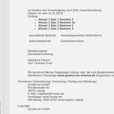
Ich besitze eine Genehmigung nach §34c Gewerbeordnung.
(Stand: vor dem 01.01.2013)
Umfang
Absatz 1 Satz 1 Nummer 1
Absatz 1 Satz 1 Nummer 1a
Absatz 1 Satz 1 Nummer 2
Absatz 1 Satz 1 Nummer 3
ausstellende Behörde:
Verbandsgemeinde Weißenthurm
Aufsichtsbehörde:
Gewerbeamt Bonn
Handelsregister:
Einzelunternehmung
Natürliche Person:
Herr Christian Groß
Die berufsrechtlichen Regelungen können über die vom Bundesministe
betriebenen Homepage
www.gesetze-im-internet.de
eingesehen un
Technische Unterstützung, Umsetzung, Hosting und Webdesign
Inveda.net GmbH
Reclamstraße 42
04315 Leipzig
E-Mail: redaktion@inveda.net
Homepage: www.inveda.net
HR-Eintrag: HRB 18767 Amtsregister Leipzig
Copyright
Inveda.net GmbH