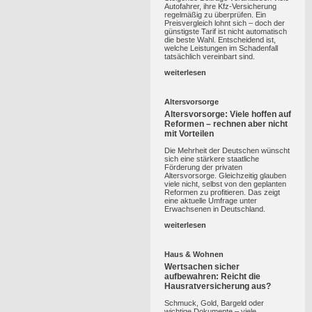
Autofahrer, ihre Kfz-Versicherung
regelmäßig zu überprüfen. Ein
Preisvergleich lohnt sich – doch der
günstigste Tarif ist nicht automatisch
die beste Wahl. Entscheidend ist,
welche Leistungen im Schadenfall
tatsächlich vereinbart sind.
weiterlesen
Altersvorsorge
Altersvorsorge: Viele hoffen auf
Reformen – rechnen aber nicht
mit Vorteilen
Die Mehrheit der Deutschen wünscht
sich eine stärkere staatliche
Förderung der privaten
Altersvorsorge. Gleichzeitig glauben
viele nicht, selbst von den geplanten
Reformen zu profitieren. Das zeigt
eine aktuelle Umfrage unter
Erwachsenen in Deutschland.
weiterlesen
Haus & Wohnen
Wertsachen sicher
aufbewahren: Reicht die
Hausratversicherung aus?
Schmuck, Gold, Bargeld oder
wichtige Dokumente – viele