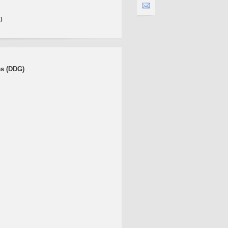
)
es (DDG)