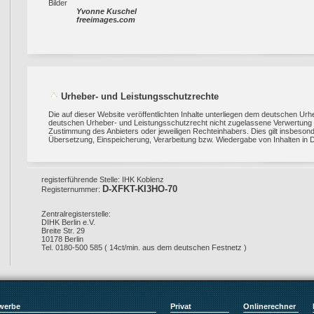
Bilder
Yvonne Kuschel
freeimages.com
Urheber- und Leistungsschutzrechte
Die auf dieser Website veröffentlichten Inhalte unterliegen dem deutschen U
deutschen Urheber- und Leistungsschutzrecht nicht zugelassene Verwertung be
Zustimmung des Anbieters oder jeweiligen Rechteinhabers. Dies gilt insbesonde
Übersetzung, Einspeicherung, Verarbeitung bzw. Wiedergabe von Inhalten in 
registerführende Stelle: IHK Koblenz
D-XFKT-KI3HO-70
Registernummer:
Zentralregisterstelle:
DIHK Berlin e.V.
Breite Str. 29
10178 Berlin
Tel. 0180-500 585 ( 14ct/min. aus dem deutschen Festnetz )
werbe
Privat
Onlinerechner