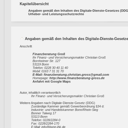
Kapitelübersicht
Angaben gemäß den Inhalten des Digitale-Dienste-Gesetzes (DDG
Urheber- und Leistungsschutzrechte
Angaben gemäß den Inhalten des Digitale-Dienste-Gesetz
Anschrift
Finanzberatung Groß
Ihr Finanz- und Versicherungsmakler Christian Groß
Bornheimer Str. 127
53119 Bonn
Telefon: 0228 30 40 11 40
Mobil: 0163 7 31 31 70
E-Mail: finanzberatung.christian.gross@gmail.com
Homepage:
http://www.finanzberatung-gross.de
Anfahrt mit Google Maps
Autor, inhaltlich verantwortlich
Ihr Finanz- und Versicherungsmakler Christian Groß
Weitere Angaben nach Digitale-Dienste-Gesetz (DDG)
Zuständige Kammer gemäß Gewerbeordnung §34 d:
Industrie- und Handelskammer Bonn/Rhein-Sieg
Bonner Talweg 17
53113 Bonn
Telefon: 0228/2284-0
Fax: 0228/2284-170
E-Mail: info@bonn.ihk.de