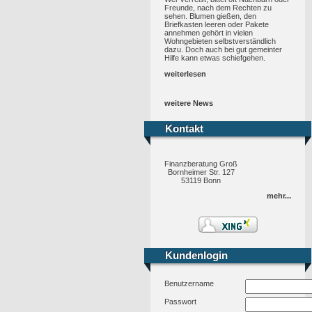
Freunde, nach dem Rechten zu
sehen. Blumen gießen, den
Briefkasten leeren oder Pakete
annehmen gehört in vielen
Wohngebieten selbstverständlich
dazu. Doch auch bei gut gemeinter
Hilfe kann etwas schiefgehen.
weiterlesen
weitere News
Kontakt
Kontakt
Finanzberatung Groß
Bornheimer Str. 127
53119 Bonn
mehr...
Kundenlogin
Kundenlogin
Benutzername
Passwort