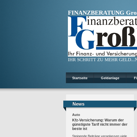
FINANZBERATUNG Gro
IHR SCHRITT ZU MEHR GELD...N
Startseite
Geldanlage
F
News
News
Auto
Kfz-Versicherung: Warum der
günstigste Tarif nicht immer der
beste ist
Steigende Beiträge veranlassen viele