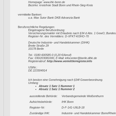
Homepage: www.ihk-bonn.de
Bezirke: kreisfreie Stadt Bonn und Rhein-Sieg-Kreis
vermittelte Banken:
u.a. Max Sutor Bank DKB Advanzia Bank
Berufsrechtliche Regelungen:
Eingetragene Berufsordnung:
Versicherungsmakler mit Erlaubnis nach §34 d Abs. 1 GewO; Bundes
Register-Nr. des Vermittlers: D-XFKT-KI3HO-70
Deutsche Industrie- und Handelskammer (DIHK)
Breite Straße 29
10178 Berlin
Tel.: 0180-600585-0 (0,20 €/Anruf)
Fax: 030/203081000, E-Mail: infocenter@berlin.dihk.de
Registerabruf:
http://www.vermittlerregister.info
UStNr.:
DE 223304914
Ich besitze eine Genehmigung nach §34f Gewerbeordnung.
Umfang
Absatz 1 Satz 1 Nummer 1
Absatz 1 Satz 1 Nummer 2
ausstellende Behörde:
Verbandsgemeinde Weißenthurm
Aufsichtsbehörde:
IHK Bonn
Register-Nr:
D-F-141-U9LB-18
Zuständige IHK:
Industrie- und Handelskammer Bonn/Rhein