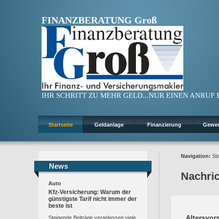
FINANZBERATUNG Groß
IHR SCHRITT ZU MEHR GELD...NUR EINEN ANRUF ENT
Startseite
Geldanlage
Finanzierung
Gewe
Navigation:
Sta
News
News
Nachri
Auto
Kfz-Versicherung: Warum der
günstigste Tarif nicht immer der
beste ist
Altersvor
Steigende Beiträge veranlassen viele