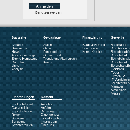
Benutzer werden
Startseite
Geldanlage
Finanzierung
Gewerbe
Aktuelles
Aktien
Baufinanzierung
Bauleistung
Dokumente
ebase
Bausparen
Betr. Altersv
News
Fondspolicen
Kons.-Kredite
Betriebsgebä
Angebotsanfragen
Offene Fonds
Betriebshaftpf
Eigene Homepage
Trends und Alternativen
Betriebsinhalt
Gästebuch
Konten
Betriebsunte
Links
Berufshaftpfli
Analyse
Elektronik
Feuer
Firmen-RS
IT-Versicher
Kreditversic
Manager
Maschinen
Messe
Empfehlungen
Kontakt
Edelmetallhandel
Angebote
Gasvergleich
Anfahrt
Kapitalanlagen
Beratung
Reisen
Datenschutz
Seminare
Erstinformation
Sonstiges
Impressum
Stromvergleich
Über uns