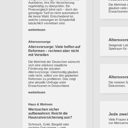
Autofahrer, ihre Kfz-Versicherung
Die Mehrheit 
regelmäßig zu überprüfen. Ein
glauben viele 
Preisvergleich lohnt sich – doch der
Erwachsenen 
günstigste Tarif ist nicht automatisch
die beste Wahl. Entscheidend ist,
welche Leistungen im Schadenfall
tatsächlich vereinbart sind.
weiterlesen
Altersvor
Altersvorsorge
Steigende Leb
Altersvorsorge: Viele hoffen auf
Spielraum für
Reformen – rechnen aber nicht
mit Vorteilen
Die Mehrheit der Deutschen wünscht
sich eine stärkere staatliche
Förderung der privaten
Altersvorsorge. Gleichzeitig glauben
viele nicht, selbst von den geplanten
Altersvor
Reformen zu profitieren. Das zeigt
eine aktuelle Umfrage unter
Die meisten S
Erwachsenen in Deutschland.
Einkommen.
weiterlesen
Haus & Wohnen
Wertsachen sicher
aufbewahren: Reicht die
Jede zwei
Hausratversicherung aus?
Viele Frauen i
vor Altersarmu
Schmuck, Gold, Bargeld oder
wichtige Dokumente – viele