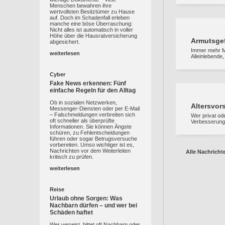
Menschen bewahren ihre
wertvollsten Besitztümer zu Hause
auf. Doch im Schadenfall erleben
manche eine böse Überraschung:
Nicht alles ist automatisch in voller
Höhe über die Hausratversicherung
Armutsgef
abgesichert.
Immer mehr Me
weiterlesen
Alleinlebende,
Cyber
Fake News erkennen: Fünf
einfache Regeln für den Alltag
Ob in sozialen Netzwerken,
Altersvor
Messenger-Diensten oder per E-Mail
– Falschmeldungen verbreiten sich
Wer privat ode
oft schneller als überprüfte
Verbesserunge
Informationen. Sie können Ängste
schüren, zu Fehlentscheidungen
führen oder sogar Betrugsversuche
vorbereiten. Umso wichtiger ist es,
Nachrichten vor dem Weiterleiten
Alle Nachricht
kritisch zu prüfen.
weiterlesen
Reise
Urlaub ohne Sorgen: Was
Nachbarn dürfen – und wer bei
Schäden haftet
Wer verreist, bittet oft Nachbarn oder