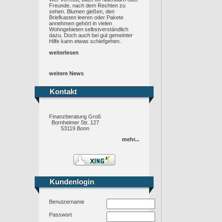
Freunde, nach dem Rechten zu
sehen. Blumen gießen, den
Briefkasten leeren oder Pakete
annehmen gehört in vielen
Wohngebieten selbstverständlich
dazu. Doch auch bei gut gemeinter
Hilfe kann etwas schiefgehen.
weiterlesen
weitere News
Kontakt
Kontakt
Finanzberatung Groß
Bornheimer Str. 127
53119 Bonn
mehr...
Kundenlogin
Kundenlogin
Benutzername
Passwort