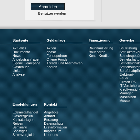
Benutzer werden
Startseite
Geldanlage
Finanzierung
Gewerbe
Aktuelles
Aktien
Baufinanzierung
Bauleistung
Dokumente
ebase
Bausparen
Betr. Altersv
News
Fondspolicen
Kons.-Kredite
Betriebsgebä
Angebotsanfragen
Offene Fonds
Betriebshaftpf
Eigene Homepage
Trends und Alternativen
Betriebsinhalt
Gästebuch
Konten
Betriebsunte
Links
Berufshaftpfli
Analyse
Elektronik
Feuer
Firmen-RS
IT-Versicher
Kreditversic
Manager
Maschinen
Messe
Empfehlungen
Kontakt
Edelmetallhandel
Angebote
Gasvergleich
Anfahrt
Kapitalanlagen
Beratung
Reisen
Datenschutz
Seminare
Erstinformation
Sonstiges
Impressum
Stromvergleich
Über uns