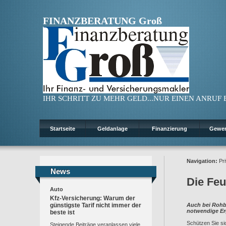
FINANZBERATUNG Groß
IHR SCHRITT ZU MEHR GELD...NUR EINEN ANRUF ENT
Startseite
Geldanlage
Finanzierung
Gewe
Navigation:
Pri
News
News
Die Fe
Auto
Kfz-Versicherung: Warum der
günstigste Tarif nicht immer der
Auch bei Rohb
notwendige E
beste ist
Schützen Sie si
Steigende Beiträge veranlassen viele