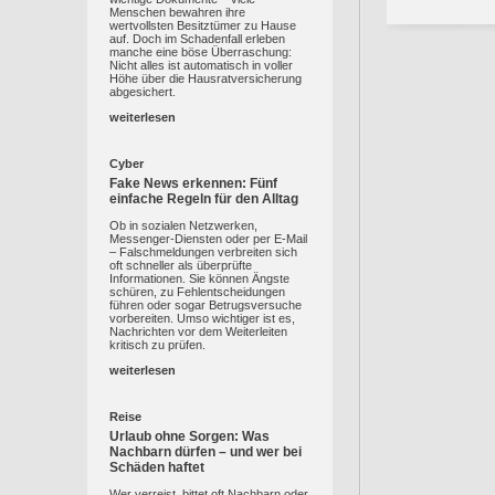
Menschen bewahren ihre
wertvollsten Besitztümer zu Hause
auf. Doch im Schadenfall erleben
manche eine böse Überraschung:
Nicht alles ist automatisch in voller
Höhe über die Hausratversicherung
abgesichert.
weiterlesen
Cyber
Fake News erkennen: Fünf
einfache Regeln für den Alltag
Ob in sozialen Netzwerken,
Messenger-Diensten oder per E-Mail
– Falschmeldungen verbreiten sich
oft schneller als überprüfte
Informationen. Sie können Ängste
schüren, zu Fehlentscheidungen
führen oder sogar Betrugsversuche
vorbereiten. Umso wichtiger ist es,
Nachrichten vor dem Weiterleiten
kritisch zu prüfen.
weiterlesen
Reise
Urlaub ohne Sorgen: Was
Nachbarn dürfen – und wer bei
Schäden haftet
Wer verreist, bittet oft Nachbarn oder