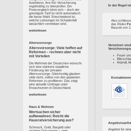
Autofahrer, ihre Kfz-Versicherung
In der Regel i
regelmäßig zu überprüfen. Ein
Preisvergleich lohnt sich – doch der
günstigste Tarif ist nicht automatisch
die beste Wahl. Entscheidend ist,
welche Leistungen im Schadenfall
Also schliess
tatsächlich vereinbart sind.
das Risiko
Fe
Bauzeit von 1
weiterlesen
Altersvorsorge
Versichert si
Altersvorsorge: Viele hoffen auf
Versicherungs
Reformen – rechnen aber nicht
Feuer und
mit Vorteilen
Blitzschla
Anprall, 
Die Mehrheit der Deutschen wünscht
sich eine stärkere staatliche
Förderung der privaten
Altersvorsorge. Gleichzeitig glauben
viele nicht, selbst von den geplanten
Kontaktieren
Reformen zu profitieren. Das zeigt
eine aktuelle Umfrage unter
Erwachsenen in Deutschland.
weiterlesen
Haus & Wohnen
Wertsachen sicher
aufbewahren: Reicht die
Hausratversicherung aus?
Angebotsanfr
Schmuck, Gold, Bargeld oder
Angebot für ein
wichtige Dokumente – viele