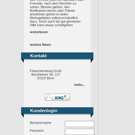
Freunde, nach dem Rechten zu
sehen. Blumen gießen, den
Briefkasten leeren oder Pakete
annehmen gehört in vielen
Wohngebieten selbstverständlich
dazu. Doch auch bei gut gemeinter
Hilfe kann etwas schiefgehen.
weiterlesen
weitere News
Kontakt
Kontakt
Finanzberatung Groß
Bornheimer Str. 127
53119 Bonn
mehr...
Kundenlogin
Kundenlogin
Benutzername
Passwort