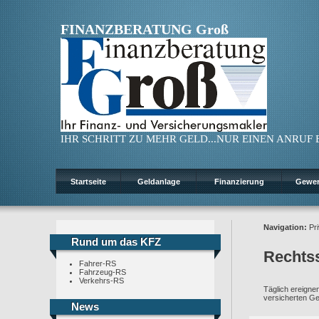
FINANZBERATUNG Groß
IHR SCHRITT ZU MEHR GELD...NUR EINEN ANRUF ENT
Startseite
Geldanlage
Finanzierung
Gewe
Navigation:
Pri
Rund um das KFZ
Rund um das KFZ
Rechts
Fahrer-RS
Fahrzeug-RS
Verkehrs-RS
Täglich ereigne
versicherten Ge
News
News