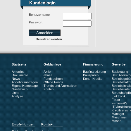
Kundenlogin
Kundenlogin
Benutzername
Passwort
Benutzer werden
Startseite
Geldanlage
Finanzierung
Gewerbe
Aktuelles
Aktien
Baufinanzierung
Bauleistung
Dokumente
ebase
Bausparen
Betr. Altersv
News
Fondspolicen
Kons.-Kredite
Betriebsgebä
Angebotsanfragen
Offene Fonds
Betriebshaftpf
Eigene Homepage
Trends und Alternativen
Betriebsinhalt
Gästebuch
Konten
Betriebsunte
Links
Berufshaftpfli
Analyse
Elektronik
Feuer
Firmen-RS
IT-Versicher
Kreditversic
Manager
Maschinen
Messe
Empfehlungen
Kontakt