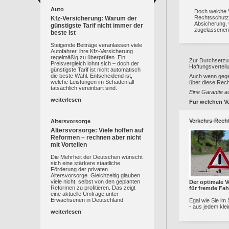
Auto
Doch welche V
Rechtsschutz?
Kfz-Versicherung: Warum der
Absicherung, 
günstigste Tarif nicht immer der
zugelassenen
beste ist
Steigende Beiträge veranlassen viele
Autofahrer, ihre Kfz-Versicherung
regelmäßig zu überprüfen. Ein
Zur Durchsetzun
Preisvergleich lohnt sich – doch der
Haftungsverteilu
günstigste Tarif ist nicht automatisch
die beste Wahl. Entscheidend ist,
Auch wenn gegen
welche Leistungen im Schadenfall
über diese Rec
tatsächlich vereinbart sind.
Eine Garantie a
weiterlesen
Für welchen Ve
Verkehrs-Rech
Altersvorsorge
Altersvorsorge: Viele hoffen auf
Reformen – rechnen aber nicht
mit Vorteilen
Die Mehrheit der Deutschen wünscht
sich eine stärkere staatliche
Förderung der privaten
Altersvorsorge. Gleichzeitig glauben
viele nicht, selbst von den geplanten
Der optimale V
Reformen zu profitieren. Das zeigt
für fremde Fah
eine aktuelle Umfrage unter
Erwachsenen in Deutschland.
Egal wie Sie im
- aus jedem klei
weiterlesen