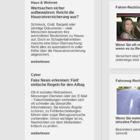
Haus & Wohnen
Fahrer-Rechts
Wertsachen sicher
aufbewahren: Reicht die
Hausratversicherung aus?
Schmuck, Gold, Bargeld oder
wichtige Dokumente – viele
Menschen bewahren ihre
wertvollsten Besitztümer zu Hause
auf. Doch im Schadenfall erleben
manche eine böse Überraschung:
Wenn Sie oft m
Nicht alles ist automatisch in voller
wenn es zu Re
Höhe über die Hausratversicherung
abgesichert.
Versichert sind
unterwegs sind.
weiterlesen
Cyber
Fake News erkennen: Fünf
Fahrzeug-Rec
einfache Regeln für den Alltag
Ob in sozialen Netzwerken,
Messenger-Diensten oder per E-Mail
– Falschmeldungen verbreiten sich
oft schneller als überprüfte
Informationen. Sie können Ängste
schüren, zu Fehlentscheidungen
führen oder sogar Betrugsversuche
Wenn Sie mehr
vorbereiten. Umso wichtiger ist es,
einzelne Fahr
Nachrichten vor dem Weiterleiten
kritisch zu prüfen.
Besonders wenn 
weiterlesen
sinnvoll.