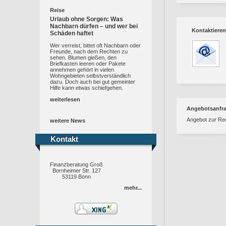
Reise
Urlaub ohne Sorgen: Was
Nachbarn dürfen – und wer bei
Kontaktieren
Schäden haftet
Wer verreist, bittet oft Nachbarn oder
Freunde, nach dem Rechten zu
sehen. Blumen gießen, den
Briefkasten leeren oder Pakete
annehmen gehört in vielen
Wohngebieten selbstverständlich
dazu. Doch auch bei gut gemeinter
Hilfe kann etwas schiefgehen.
weiterlesen
Angebotsanfr
Angebot zur Re
weitere News
Kontakt
Kontakt
Finanzberatung Groß
Bornheimer Str. 127
53119 Bonn
mehr...