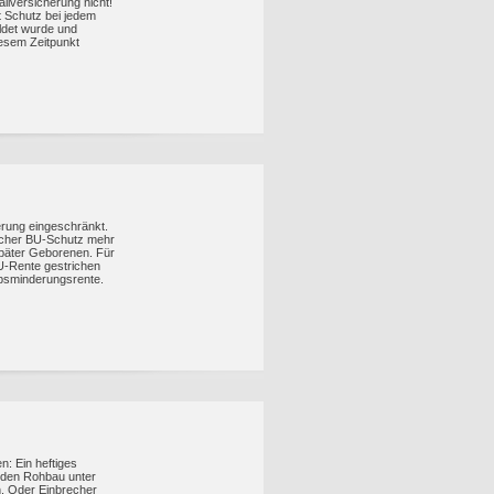
ll­versicherung nicht!
et Schutz bei jedem
uldet wurde und
iesem Zeitpunkt
erung eingeschränkt.
licher BU-Schutz mehr
später Geborenen. Für
BU-Rente gestrichen
rbsminderungsrente.
n: Ein heftiges
 den Rohbau unter
. Oder Einbrecher