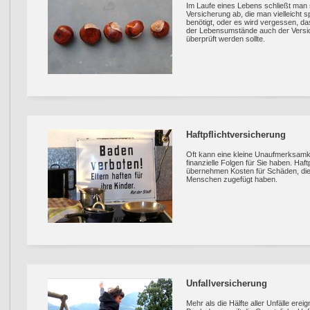
Im Laufe eines Lebens schließt man
Versicherung ab, die man vielleicht s
benötigt, oder es wird vergessen, da
der Lebensumstände auch der Vers
überprüft werden sollte.
Haftpflichtversicherung
Oft kann eine kleine Unaufmerksam
finanzielle Folgen für Sie haben. Haf
übernehmen Kosten für Schäden, die
Menschen zugefügt haben.
Unfallversicherung
Mehr als die Hälfte aller Unfälle ereign