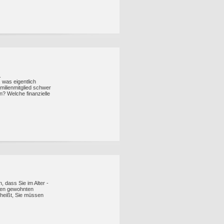
.
 was eigentlich
amilienmitglied schwer
n? Welche finanzielle
n, dass Sie im Alter -
hren gewohnten
heißt, Sie müssen