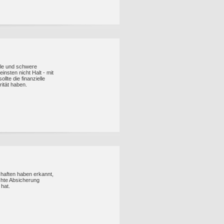
lle und schwere
nsten nicht Halt - mit
lte die finanzielle
rität haben.
haften haben erkannt,
chte Absicherung
 hat.