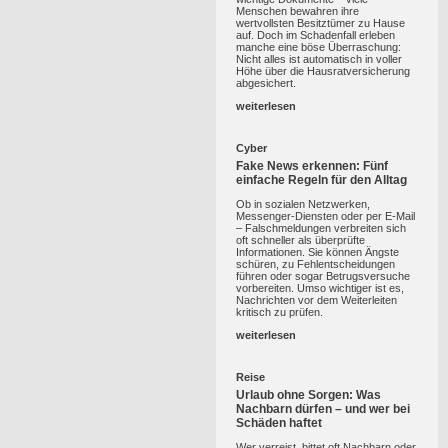
Menschen bewahren ihre
wertvollsten Besitztümer zu Hause
auf. Doch im Schadenfall erleben
manche eine böse Überraschung:
Nicht alles ist automatisch in voller
Höhe über die Hausratversicherung
abgesichert.
weiterlesen
Cyber
Fake News erkennen: Fünf
einfache Regeln für den Alltag
Ob in sozialen Netzwerken,
Messenger-Diensten oder per E-Mail
– Falschmeldungen verbreiten sich
oft schneller als überprüfte
Informationen. Sie können Ängste
schüren, zu Fehlentscheidungen
führen oder sogar Betrugsversuche
vorbereiten. Umso wichtiger ist es,
Nachrichten vor dem Weiterleiten
kritisch zu prüfen.
weiterlesen
Reise
Urlaub ohne Sorgen: Was
Nachbarn dürfen – und wer bei
Schäden haftet
Wer verreist, bittet oft Nachbarn oder