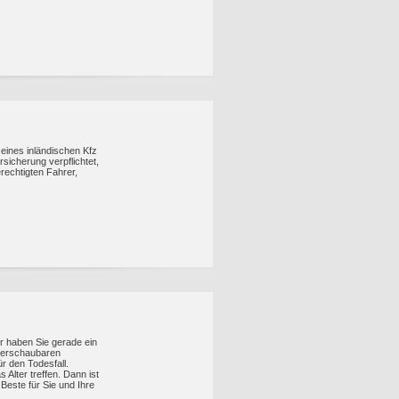
r eines inländischen Kfz
sicherung verpflichtet,
rechtigten Fahrer,
r haben Sie gerade ein
berschaubaren
r den Todesfall.
Alter treffen. Dann ist
Beste für Sie und Ihre