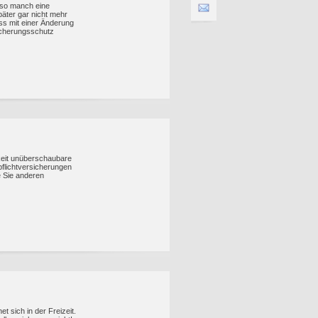
 so manch eine
päter gar nicht mehr
ss mit einer Änderung
icherungsschutz
keit unüberschaubare
tpflichtversicherungen
 Sie anderen
et sich in der Freizeit.