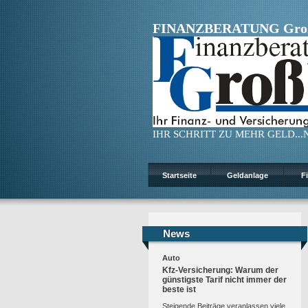
FINANZBERATUNG Gro
IHR SCHRITT ZU MEHR GELD...N
Startseite
Geldanlage
F
News
News
Auto
Kfz-Versicherung: Warum der
günstigste Tarif nicht immer der
beste ist
Steigende Beiträge veranlassen viele