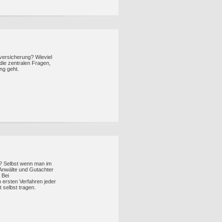
versicherung? Wieviel
die zentralen Fragen,
ng geht.
n? Selbst wenn man im
h Anwälte und Gutachter
 Bei
 ersten Verfahren jeder
t selbst tragen.