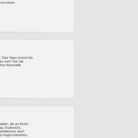
 zerstören
o: Das Haus brennt bis
as nun? Nur die
ne finanzielle
äden, die an Ihrem
g, Explosion),
Vandalismus nach
d Hagel entstehen.