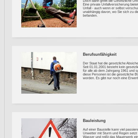
Doch dann greift die Gesetzliche Unfa
Eine private Unfall­versicherung biet
Unfall - auch wenn er selbst versch
unabhängig davon, wo Sie sich zu d
befanden.
Berufsunfähigkeit
Der Staat hat die gesetzliche Absich
Seit 01.01.2001 besteht kein gesetz
für alle ab dem Jahrgang 1961 und 
diese Personen ist die gesetzliche 
worden. Es gibt nur noch eine Erwe
Bauleistung
Auf einer Baustelle kann viel passiere
Unwetter mit Sturm und Regen setzt
Wasser und reißt das Mauerwerk ein