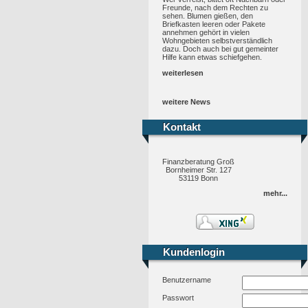
Freunde, nach dem Rechten zu
sehen. Blumen gießen, den
Briefkasten leeren oder Pakete
annehmen gehört in vielen
Wohngebieten selbstverständlich
dazu. Doch auch bei gut gemeinter
Hilfe kann etwas schiefgehen.
weiterlesen
weitere News
Kontakt
Kontakt
Finanzberatung Groß
Bornheimer Str. 127
53119 Bonn
mehr...
Kundenlogin
Kundenlogin
Benutzername
Passwort