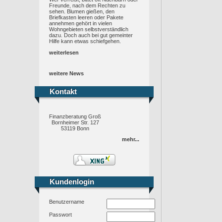
Freunde, nach dem Rechten zu
sehen. Blumen gießen, den
Briefkasten leeren oder Pakete
annehmen gehört in vielen
Wohngebieten selbstverständlich
dazu. Doch auch bei gut gemeinter
Hilfe kann etwas schiefgehen.
weiterlesen
weitere News
Kontakt
Kontakt
Finanzberatung Groß
Bornheimer Str. 127
53119 Bonn
mehr...
Kundenlogin
Kundenlogin
Benutzername
Passwort