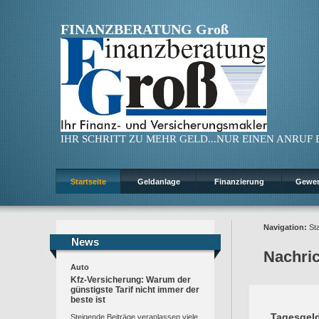
FINANZBERATUNG Groß
IHR SCHRITT ZU MEHR GELD...NUR EINEN ANRUF ENT
Startseite
Geldanlage
Finanzierung
Gewe
Navigation:
Sta
News
News
Nachri
Auto
Kfz-Versicherung: Warum der
günstigste Tarif nicht immer der
beste ist
Tagesgeld
Steigende Beiträge veranlassen viele