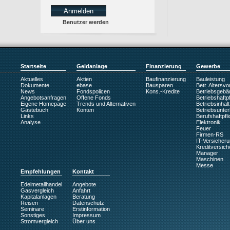
Benutzer werden
Startseite
Geldanlage
Finanzierung
Gewerbe
Aktuelles
Aktien
Baufinanzierung
Bauleistung
Dokumente
ebase
Bausparen
Betr. Altersv
News
Fondspolicen
Kons.-Kredite
Betriebsgebä
Angebotsanfragen
Offene Fonds
Betriebshaftpf
Eigene Homepage
Trends und Alternativen
Betriebsinhalt
Gästebuch
Konten
Betriebsunte
Links
Berufshaftpfli
Analyse
Elektronik
Feuer
Firmen-RS
IT-Versicher
Kreditversic
Manager
Maschinen
Messe
Empfehlungen
Kontakt
Edelmetallhandel
Angebote
Gasvergleich
Anfahrt
Kapitalanlagen
Beratung
Reisen
Datenschutz
Seminare
Erstinformation
Sonstiges
Impressum
Stromvergleich
Über uns