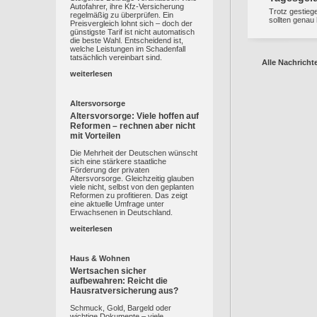
Autofahrer, ihre Kfz-Versicherung
Trotz gestieg
regelmäßig zu überprüfen. Ein
sollten genau
Preisvergleich lohnt sich – doch der
günstigste Tarif ist nicht automatisch
die beste Wahl. Entscheidend ist,
welche Leistungen im Schadenfall
tatsächlich vereinbart sind.
Alle Nachricht
weiterlesen
Altersvorsorge
Altersvorsorge: Viele hoffen auf
Reformen – rechnen aber nicht
mit Vorteilen
Die Mehrheit der Deutschen wünscht
sich eine stärkere staatliche
Förderung der privaten
Altersvorsorge. Gleichzeitig glauben
viele nicht, selbst von den geplanten
Reformen zu profitieren. Das zeigt
eine aktuelle Umfrage unter
Erwachsenen in Deutschland.
weiterlesen
Haus & Wohnen
Wertsachen sicher
aufbewahren: Reicht die
Hausratversicherung aus?
Schmuck, Gold, Bargeld oder
wichtige Dokumente – viele