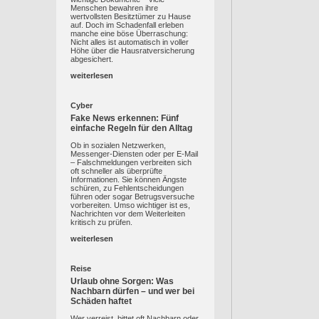
Menschen bewahren ihre
wertvollsten Besitztümer zu Hause
auf. Doch im Schadenfall erleben
manche eine böse Überraschung:
Nicht alles ist automatisch in voller
Höhe über die Hausratversicherung
abgesichert.
weiterlesen
Cyber
Fake News erkennen: Fünf
einfache Regeln für den Alltag
Ob in sozialen Netzwerken,
Messenger-Diensten oder per E-Mail
– Falschmeldungen verbreiten sich
oft schneller als überprüfte
Informationen. Sie können Ängste
schüren, zu Fehlentscheidungen
führen oder sogar Betrugsversuche
vorbereiten. Umso wichtiger ist es,
Nachrichten vor dem Weiterleiten
kritisch zu prüfen.
weiterlesen
Reise
Urlaub ohne Sorgen: Was
Nachbarn dürfen – und wer bei
Schäden haftet
Wer verreist, bittet oft Nachbarn oder