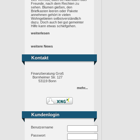
Freunde, nach dem Rechten zu
sehen. Blumen gießen, den
Briefkasten leeren oder Pakete
annehmen gehört in vielen
Wohngebieten selbstverständlich
dazu. Doch auch bei gut gemeinter
Hilfe kann etwas schiefgehen.
weiterlesen
weitere News
Kontakt
Kontakt
Finanzberatung Groß
Bornheimer Str. 127
53119 Bonn
mehr...
Kundenlogin
Kundenlogin
Benutzername
Passwort