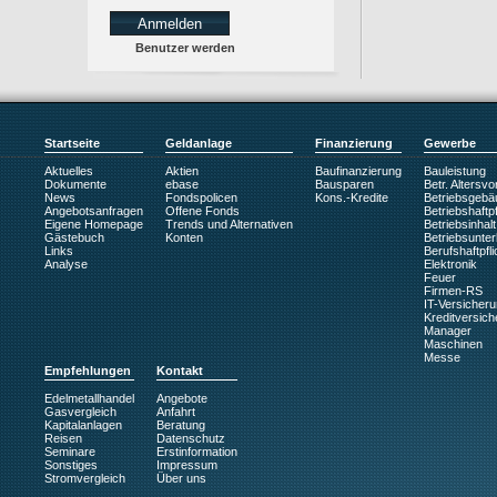
Benutzer werden
Startseite
Geldanlage
Finanzierung
Gewerbe
Aktuelles
Aktien
Baufinanzierung
Bauleistung
Dokumente
ebase
Bausparen
Betr. Altersv
News
Fondspolicen
Kons.-Kredite
Betriebsgebä
Angebotsanfragen
Offene Fonds
Betriebshaftpf
Eigene Homepage
Trends und Alternativen
Betriebsinhalt
Gästebuch
Konten
Betriebsunte
Links
Berufshaftpfli
Analyse
Elektronik
Feuer
Firmen-RS
IT-Versicher
Kreditversic
Manager
Maschinen
Messe
Empfehlungen
Kontakt
Edelmetallhandel
Angebote
Gasvergleich
Anfahrt
Kapitalanlagen
Beratung
Reisen
Datenschutz
Seminare
Erstinformation
Sonstiges
Impressum
Stromvergleich
Über uns