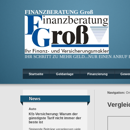
FINANZBERATUNG Groß
IHR SCHRITT ZU MEHR GELD...NUR EINEN ANRUF ENT
Startseite
Geldanlage
Finanzierung
Gewe
Navigation:
On
News
News
Vergle
Auto
Kfz-Versicherung: Warum der
günstigste Tarif nicht immer der
beste ist
Steigende Beiträge veranlassen viele