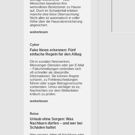
Menschen bewahren ihre
wertvollsten Besitztümer zu Hause
auf. Doch im Schadenfall erleben
manche eine böse Überraschung:
Nicht alles ist automatisch in voller
Höhe über die Hausratversicherung
abgesichert.
weiterlesen
Cyber
Fake News erkennen: Fünf
einfache Regeln für den Alltag
Ob in sozialen Netzwerken,
Messenger-Diensten oder per E-Mail
– Falschmeldungen verbreiten sich
oft schneller als überprüfte
Informationen. Sie können Ängste
schüren, zu Fehlentscheidungen
führen oder sogar Betrugsversuche
vorbereiten. Umso wichtiger ist es,
Nachrichten vor dem Weiterleiten
kritisch zu prüfen.
weiterlesen
Reise
Urlaub ohne Sorgen: Was
Nachbarn dürfen – und wer bei
Schäden haftet
Wer verreist, bittet oft Nachbarn oder