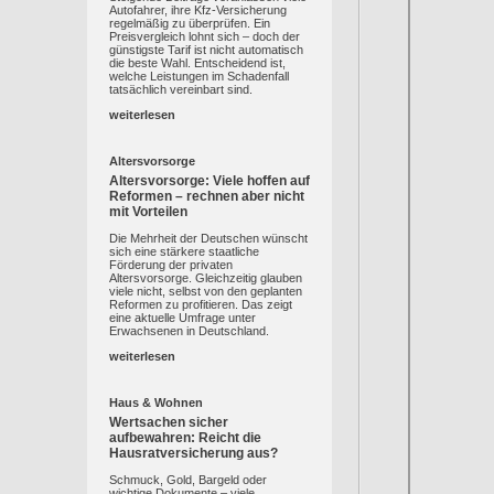
Autofahrer, ihre Kfz-Versicherung
regelmäßig zu überprüfen. Ein
Preisvergleich lohnt sich – doch der
günstigste Tarif ist nicht automatisch
die beste Wahl. Entscheidend ist,
welche Leistungen im Schadenfall
tatsächlich vereinbart sind.
weiterlesen
Altersvorsorge
Altersvorsorge: Viele hoffen auf
Reformen – rechnen aber nicht
mit Vorteilen
Die Mehrheit der Deutschen wünscht
sich eine stärkere staatliche
Förderung der privaten
Altersvorsorge. Gleichzeitig glauben
viele nicht, selbst von den geplanten
Reformen zu profitieren. Das zeigt
eine aktuelle Umfrage unter
Erwachsenen in Deutschland.
weiterlesen
Haus & Wohnen
Wertsachen sicher
aufbewahren: Reicht die
Hausratversicherung aus?
Schmuck, Gold, Bargeld oder
wichtige Dokumente – viele