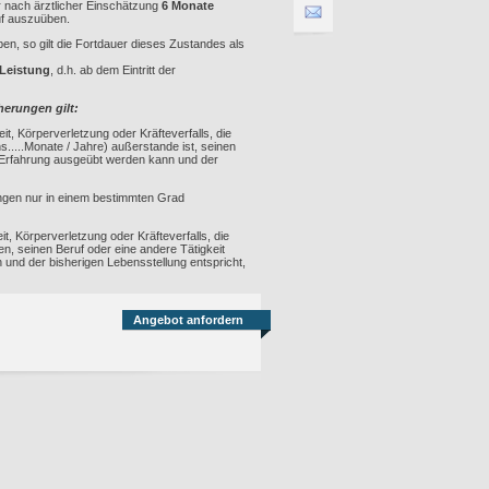
r nach ärztlicher Einschätzung
6 Monate
uf auszuüben.
en, so gilt die Fortdauer dieses Zustandes als
 Leistung
, d.h. ab dem Eintritt der
herungen gilt:
it, Körperverletzung oder Kräfteverfalls, die
s.....Monate / Jahre) außerstande ist, seinen
d Erfahrung ausgeübt werden kann und der
ungen nur in einem bestimmten Grad
t, Körperverletzung oder Kräfteverfalls, die
n, seinen Beruf oder eine andere Tätigkeit
und der bisherigen Lebensstellung entspricht,
Angebot anfordern