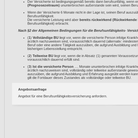
Der Versicherte ist bedingungsgemäß bereits dann berufsunfähig, wenn e
(Prognosezeitraum)
ununterbrochen außerstande sein wird, seinen Ber
Wenn der Versicherte 6 Monate nicht in der Lage ist, seinen Beruf auszuüb
Berufsunfähigkeit.
Die versicherte Leistung wird aber
bereits rückwirkend (Rückwirkende
Berufsunfähigkeit) erbracht.
Nach §2 der Allgemeinen Bedingungen für die Berufsunfähigkeits- Versic
(
1
)
Vollständige BU
liegt vor, wenn die versicherte Person infolge Krankhe
ärztlich nachzuweisen sind, voraussichtlich dauernd (alternativ: mindesten
Beruf oder eine andere Tätigkeit auszuüben, die aufgrund Ausbildung un
bisherigen Lebensstellung entspricht.
(
2
)
Teilweise BU
liegt vor, wenn die in Absatz (1) genannten Voraussetz
voraussichtlich dauernd erfüllt sind.
(
3
)
Ist die versicherte Person
.... Monate ununterbrochen infolge Krankhei
ärztlich nachzuweisen sind, vollständig oder teilweise außerstande gewese
auszuüben, die aufgrund Ausbildung und Erfahrung ausgeübt werden kann 
gilt die Fortdauer dieses Zustandes als vollständige oder teilweise BU.
Angebotsanfrage
Angebot für eine Berufsunfähigkeitsversicherung anfordern.