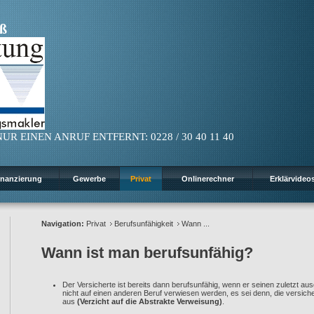
ß
UR EINEN ANRUF ENTFERNT: 0228 / 30 40 11 40
inanzierung
Gewerbe
Privat
Onlinerechner
Erklärvideo
Navigation:
Privat
Berufsunfähigkeit
Wann ...
Wann ist man berufsunfähig?
Der Versicherte ist bereits dann berufsunfähig, wenn er seinen zuletzt a
nicht auf einen anderen Beruf verwiesen werden, es sei denn, die versicher
aus
(Verzicht auf die Abstrakte Verweisung)
.