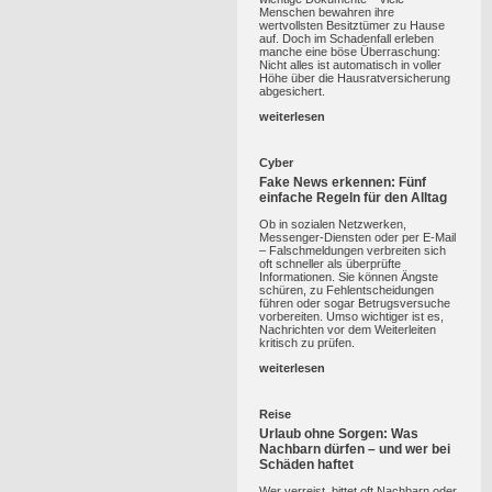
Menschen bewahren ihre
wertvollsten Besitztümer zu Hause
auf. Doch im Schadenfall erleben
manche eine böse Überraschung:
Nicht alles ist automatisch in voller
Höhe über die Hausratversicherung
abgesichert.
weiterlesen
Cyber
Fake News erkennen: Fünf
einfache Regeln für den Alltag
Ob in sozialen Netzwerken,
Messenger-Diensten oder per E-Mail
– Falschmeldungen verbreiten sich
oft schneller als überprüfte
Informationen. Sie können Ängste
schüren, zu Fehlentscheidungen
führen oder sogar Betrugsversuche
vorbereiten. Umso wichtiger ist es,
Nachrichten vor dem Weiterleiten
kritisch zu prüfen.
weiterlesen
Reise
Urlaub ohne Sorgen: Was
Nachbarn dürfen – und wer bei
Schäden haftet
Wer verreist, bittet oft Nachbarn oder