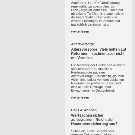
Autofahrer, ihre Kfz-Versicherung
regelmäßig zu überprüfen. Ein
Preisvergleich lohnt sich – doch der
günstigste Tarif ist nicht automatisch
die beste Wahl. Entscheidend ist,
welche Leistungen im Schadenfall
tatsächlich vereinbart sind.
weiterlesen
Altersvorsorge
Altersvorsorge: Viele hoffen auf
Reformen – rechnen aber nicht
mit Vorteilen
Die Mehrheit der Deutschen wünscht
sich eine stärkere staatliche
Förderung der privaten
Altersvorsorge. Gleichzeitig glauben
viele nicht, selbst von den geplanten
Reformen zu profitieren. Das zeigt
eine aktuelle Umfrage unter
Erwachsenen in Deutschland.
weiterlesen
Haus & Wohnen
Wertsachen sicher
aufbewahren: Reicht die
Hausratversicherung aus?
Schmuck, Gold, Bargeld oder
wichtige Dokumente – viele