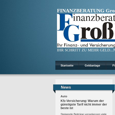
FINANZBERATUNG Gro
IHR SCHRITT ZU MEHR GELD...N
Startseite
Geldanlage
F
News
News
Auto
Kfz-Versicherung: Warum der
günstigste Tarif nicht immer der
beste ist
Steigende Beiträge veranlassen viele