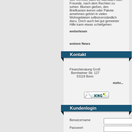
Freunde, nach dem Rechten zu
sehen. Blumen gießen, den
Briefkasten leeren oder Pakete
annehmen gehört in vielen
Wohngebieten selbstverständlich
dazu. Doch auch bei gut gemeinter
Hilfe kann etwas schiefgehen.
weiterlesen
weitere News
Kontakt
Kontakt
Finanzberatung Groß
Bornheimer Str. 127
53119 Bonn
mehr...
Kundenlogin
Kundenlogin
Benutzername
Passwort