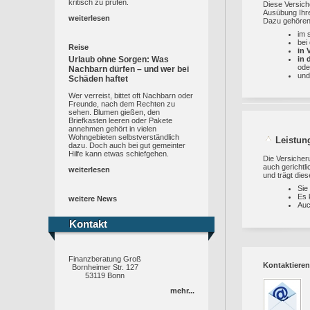
kritisch zu prüfen.
Diese Versich
Ausübung Ihrer
weiterlesen
Dazu gehören
im 
bei
Reise
in 
Urlaub ohne Sorgen: Was
in 
ode
Nachbarn dürfen – und wer bei
un
Schäden haftet
Wer verreist, bittet oft Nachbarn oder
Freunde, nach dem Rechten zu
sehen. Blumen gießen, den
Briefkasten leeren oder Pakete
annehmen gehört in vielen
Wohngebieten selbstverständlich
Leistun
dazu. Doch auch bei gut gemeinter
Hilfe kann etwas schiefgehen.
Die Versicher
auch gerichtl
weiterlesen
und trägt die
Sie
Es 
weitere News
Auc
Kontakt
Kontakt
Finanzberatung Groß
Kontaktieren
Bornheimer Str. 127
53119 Bonn
mehr...