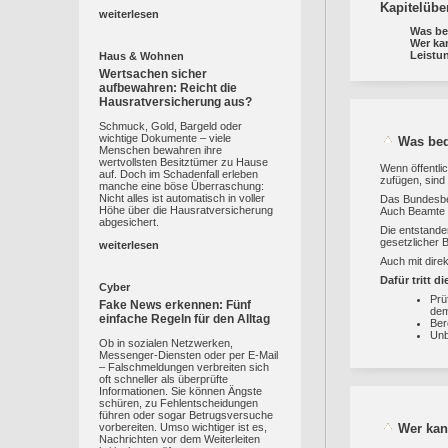
Kapitelübe
weiterlesen
Was be
Wer ka
Leistu
Haus & Wohnen
Wertsachen sicher
aufbewahren: Reicht die
Hausratversicherung aus?
Schmuck, Gold, Bargeld oder
wichtige Dokumente – viele
Was bed
Menschen bewahren ihre
wertvollsten Besitztümer zu Hause
Wenn öffentli
auf. Doch im Schadenfall erleben
zufügen, sind 
manche eine böse Überraschung:
Nicht alles ist automatisch in voller
Das Bundesbe
Höhe über die Hausratversicherung
Auch Beamte o
abgesichert.
Die entstand
gesetzlicher 
weiterlesen
Auch mit dir
Dafür tritt d
Cyber
Prü
Fake News erkennen: Fünf
dem
einfache Regeln für den Alltag
Ber
Unb
Ob in sozialen Netzwerken,
Messenger-Diensten oder per E-Mail
– Falschmeldungen verbreiten sich
oft schneller als überprüfte
Informationen. Sie können Ängste
schüren, zu Fehlentscheidungen
führen oder sogar Betrugsversuche
Wer kan
vorbereiten. Umso wichtiger ist es,
Nachrichten vor dem Weiterleiten