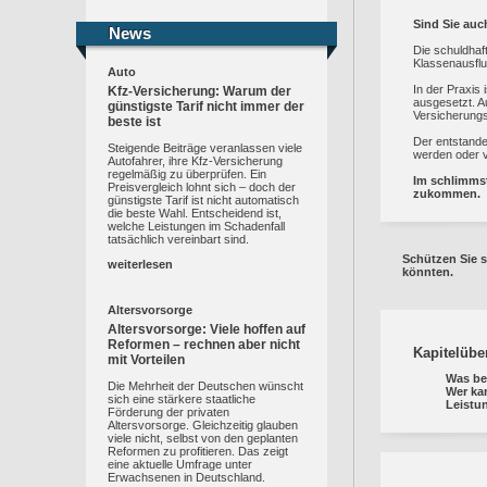
Sind Sie auc
News
News
Die schuldhaf
Klassenausflug
Auto
In der Praxis 
Kfz-Versicherung: Warum der
ausgesetzt. A
günstigste Tarif nicht immer der
Versicherungsf
beste ist
Der entstande
Steigende Beiträge veranlassen viele
werden oder v
Autofahrer, ihre Kfz-Versicherung
regelmäßig zu überprüfen. Ein
Im schlimmst
Preisvergleich lohnt sich – doch der
zukommen.
günstigste Tarif ist nicht automatisch
die beste Wahl. Entscheidend ist,
welche Leistungen im Schadenfall
tatsächlich vereinbart sind.
Schützen Sie 
weiterlesen
könnten.
Altersvorsorge
Altersvorsorge: Viele hoffen auf
Reformen – rechnen aber nicht
Kapitelübe
mit Vorteilen
Was be
Die Mehrheit der Deutschen wünscht
Wer ka
sich eine stärkere staatliche
Leistu
Förderung der privaten
Altersvorsorge. Gleichzeitig glauben
viele nicht, selbst von den geplanten
Reformen zu profitieren. Das zeigt
eine aktuelle Umfrage unter
Erwachsenen in Deutschland.