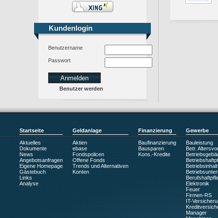
Kundenlogin
Kundenlogin
Benutzername
Passwort
Benutzer werden
Startseite
Geldanlage
Finanzierung
Gewerbe
Aktuelles
Aktien
Baufinanzierung
Bauleistung
Dokumente
ebase
Bausparen
Betr. Altersv
News
Fondspolicen
Kons.-Kredite
Betriebsgebä
Angebotsanfragen
Offene Fonds
Betriebshaftpf
Eigene Homepage
Trends und Alternativen
Betriebsinhalt
Gästebuch
Konten
Betriebsunte
Links
Berufshaftpfli
Analyse
Elektronik
Feuer
Firmen-RS
IT-Versicher
Kreditversic
Manager