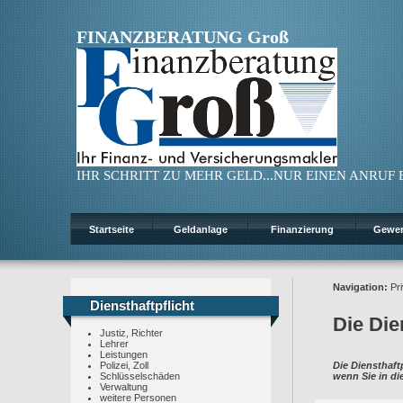
FINANZBERATUNG Groß
IHR SCHRITT ZU MEHR GELD...NUR EINEN ANRUF ENT
Startseite
Geldanlage
Finanzierung
Gewe
Navigation:
Pri
Diensthaftpflicht
Diensthaftpflicht
Die Die
Justiz, Richter
Lehrer
Leistungen
Polizei, Zoll
Die Diensthaft
Schlüsselschäden
wenn Sie in d
Verwaltung
weitere Personen